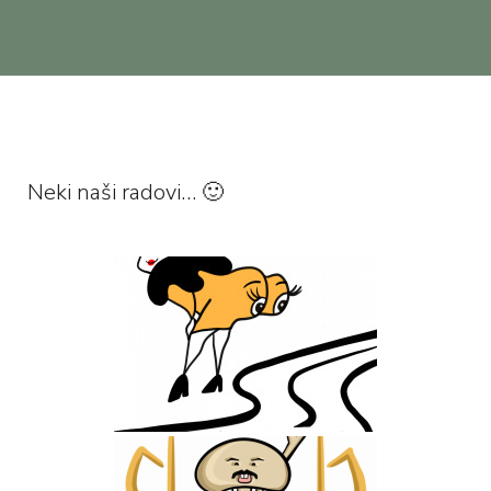
Neki naši radovi… 🙂